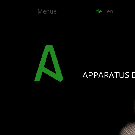
Menue
de
en
APPARATUS 